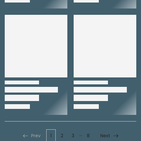
…
Prev
1
2
3
8
Next