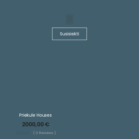
Susisiekti
Priekule Houses
2000,00
€
( 0 Reviews )