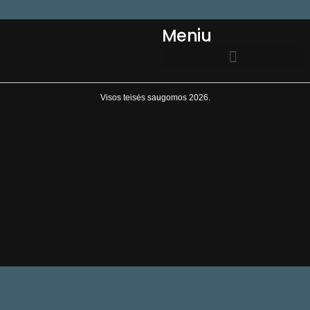
Meniu
EL.PARDUOTUVĖS TAISYKLĖS
Visos teisės saugomos 2026.