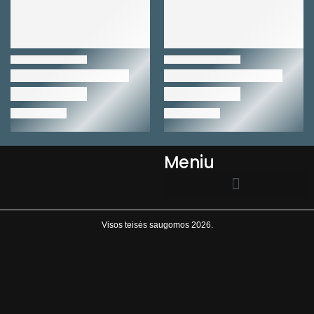
Meniu
EL.PARDUOTUVĖS TAISYKLĖS
Visos teisės saugomos 2026.