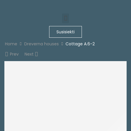
Susisiekti
Home
Dreverna houses
Cottage A.6-2
Prev
Next