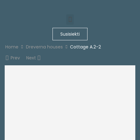
Susisiekti
Home
Dreverna houses
Cottage A.2-2
Prev
Next