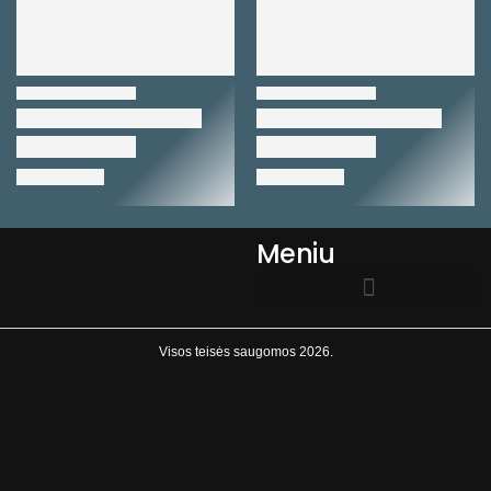
Meniu
EL.PARDUOTUVĖS TAISYKLĖS
Visos teisės saugomos 2026.