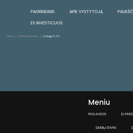
PAGRINDINIS
APIE VYSTYTOJĄ
PAUKŠČ
ES INVESTICIJOS
Home
Dreverna houses
Cottage A.3-2
Meniu
PASLAUGOS
EL.PARD
DARBŲ ETAPAI
D