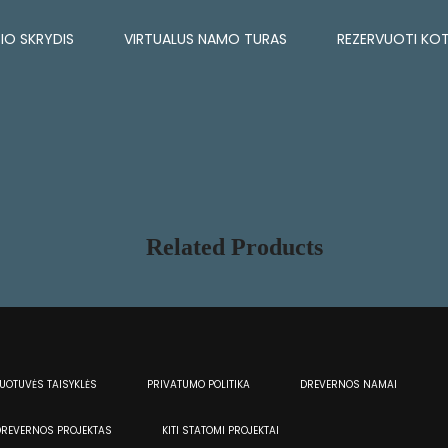
IO SKRYDIS
VIRTUALUS NAMO TURAS
REZERVUOTI KO
Related Products
UOTUVĖS TAISYKLĖS
PRIVATUMO POLITIKA
DREVERNOS NAMAI
REVERNOS PROJEKTAS
KITI STATOMI PROJEKTAI