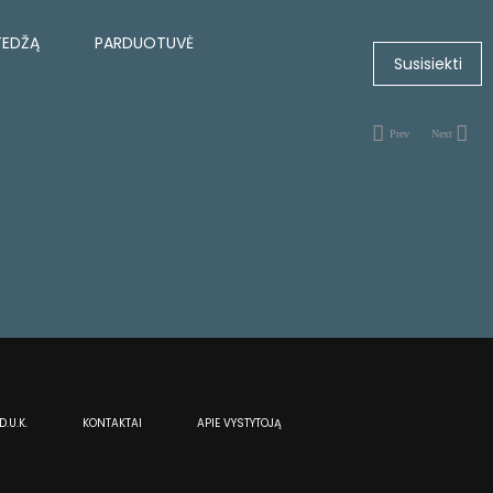
TEDŽĄ
PARDUOTUVĖ
Susisiekti
Prev
Next
D.U.K.
KONTAKTAI
APIE VYSTYTOJĄ