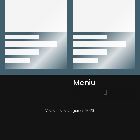
Meniu
EL.PARDUOTUVĖS TAISYKLĖS
Visos teisės saugomos 2026.