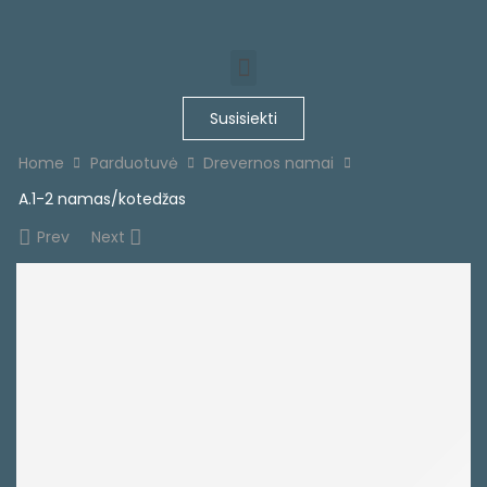
Susisiekti
Home
Parduotuvė
Drevernos namai
A.1-2 namas/kotedžas
Prev
Next