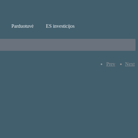
Parduotuvė
ES investicijos
Prev
Next