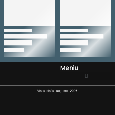
Meniu
EL.PARDUOTUVĖS TAISYKLĖS
Visos teisės saugomos 2026.