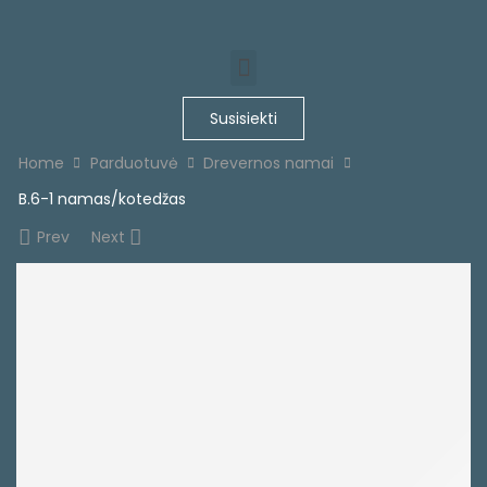
Susisiekti
Home
Parduotuvė
Drevernos namai
B.6-1 namas/kotedžas
Prev
Next