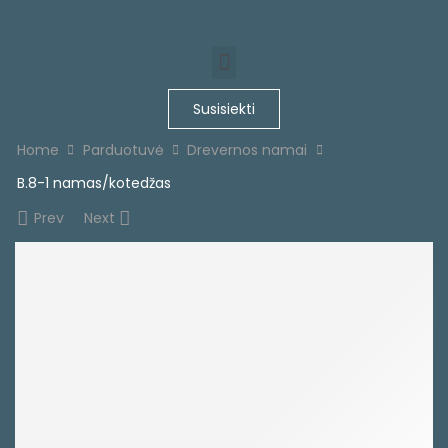
Susisiekti
Home
Parduotuvė
Drevernos namai
B.8-1 namas/kotedžas
Prev
Next