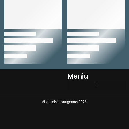
Meniu
EL.PARDUOTUVĖS TAISYKLĖS
Visos teisės saugomos 2026.