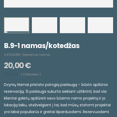
B.9-1 namas/kotedžas
CATEGORY:
Drevernos namai
20,00
€
( 0 Reviews )
Dvynių Namai pristato patogią paslaugą – būsto apžiūros
rezervaciją. Ši paslauga sukurta siekiant užtikrinti, kad visi
klientai galėtų apžiūrėti savo būsimo namo projektą ir jo
lokaciją laiku, atsižvelgiant į tai, kad mūsų statomi projektai
yra labai populiarūs ir greitai išparduodami. Rezervuodami