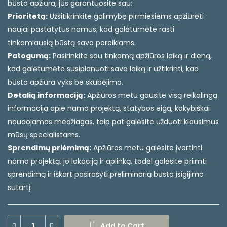
būsto apžiūrą, jūs garantuosite sau:
Prioritetą:
Užsitikrinkite galimybę pirmiesiems apžiūrėti
naujai pastatytus namus, kad galėtumėte rasti
tinkamiausią būstą savo poreikiams.
Patogumą:
Pasirinkite sau tinkamą apžiūros laiką ir dieną,
kad galėtumėte susiplanuoti savo laiką ir užtikrinti, kad
būsto apžiūra vyks be skubėjimo.
Detalią informaciją:
Apžiūros metu gausite visą reikalingą
informaciją apie namo projektą, statybos eigą, kokybiškai
naudojamas medžiagas, taip pat galėsite užduoti klausimus
mūsų specialistams.
Sprendimų priėmimą:
Apžiūros metu galėsite įvertinti
namo projektą, jo lokaciją ir aplinką, todėl galėsite priimti
sprendimą ir iškart pasirašyti preliminarią būsto įsigijimo
sutartį.
Add to Cart