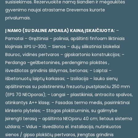
susisiekimas. Rezervuokite namą šiandien ir mėgaukitės
gyvenimo naujai atrastame Drevernos kurorte
privalumais.
Į NAMO (SU DALINE APDAILA) KAINĄ ĮSKAIČIUOTA:
–
Pamatai – Gręžtiniai – poliniai, apšiltinti finfoam liktiniais
klojiniais XPS U-300; – Sienos – dujų silikatiniai blokeliai
Bauroc, vidinės pertvaros – gipskartonio konstrukcijos; –
Perdanga –gelžbetoninės, perdengimo plokštės ,
išvedžiotas grindinis šildymas, betonas; – Laiptai –
išbetonuotų laiptų karkasas; – Izoliacija – lauko sienų
apšiltinimas su polistireniniu frezuotu pustplasčiu 250 mm
(EPS 70 NEOporas); – Langai – plastikiniai, antracito spalvos,
atinkantys A++ klasę; – Fasadas termo medis, pasirinktinai
klinkerio plytelės; – Stogas plokštuminis, su galimybe
įsirengti terasą – apšiltinta NEOporu 40 cm; lietaus sistema
uždara; – Vidus – išvedžiota el. instaliacija, nutinkuotos
sienos / gipso plokščių pertvaros, įrengtas grindinis