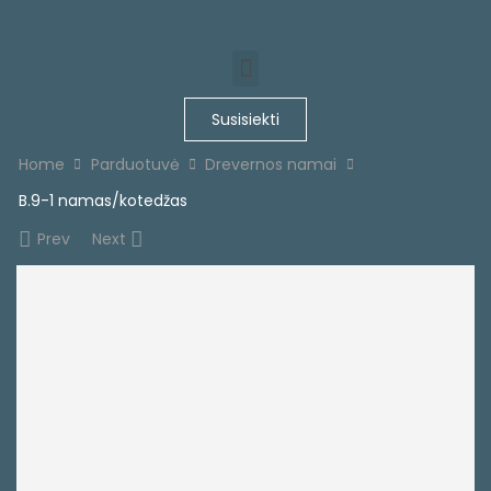
Susisiekti
Home
Parduotuvė
Drevernos namai
B.9-1 namas/kotedžas
Prev
Next