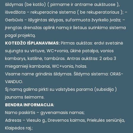
šildymas (be katilo) ( pirmame ir antrame aukštuose ),
išvedžiota – rekuperacinė sistema ( be rekuperatoriaus ); –
Gerbūvis – Išlygintas sklypas, suformuota žvyrkelio įvaža; –
įrengtas drenažas aplink namą ir lietaus surinkimo sistema
pagal projektą.
KOTEDŽO IŠPLANAVIMAS:
Pirmas aukštas: erdvi svetainė
sujungta su virtuve, WC+vonia, ūkinė patalpa, vonios
kambarys, katilinė, tambūras. Antras aukštas: 2 arba 3
miegamieji kambariai, WC+vonia, holas.
Visame name grindinis šildymas. Šildymo sistema: ORAS-
VANDUO.
Šį namą galima pirkti su valstybės parama (subsidija )
jaunoms šeimoms.
BENDRA INFORMACIJA
:
Namo paskirtis – gyvenamasis namas;
Adresas – Viesulo g., Drevernos kaimas, Priekulės seniūnija,
Klaipėdos raj.;