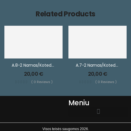
Related Products
A.8-2 Namas/kotedžas
A.7-2 Namas/kotedžas
20,00
€
20,00
€
( 0 Reviews )
( 0 Reviews )
Meniu
EL.PARDUOTUVĖS TAISYKLĖS
Visos teisės saugomos 2026.