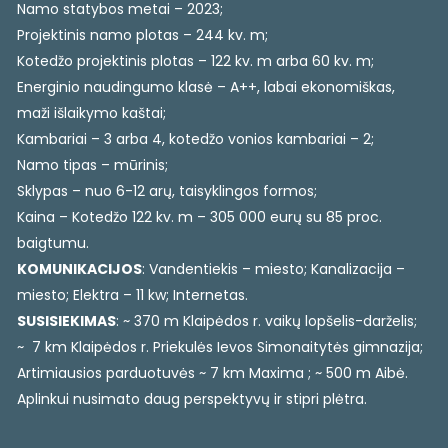
Namo statybos metai – 2023;
Projektinis namo plotas – 244 kv. m;
Kotedžo projektinis plotas – 122 kv. m arba 60 kv. m;
Energinio naudingumo klasė – A++, labai ekonomiškas,
maži išlaikymo kaštai;
Kambariai – 3 arba 4, kotedžo vonios kambariai – 2;
Namo tipas – mūrinis;
Sklypas – nuo 6-12 arų, taisyklingos formos;
Kaina – Kotedžo 122 kv. m – 305 000 eurų su 85 proc.
baigtumu.
KOMUNIKACIJOS
: Vandentiekis – miesto; Kanalizacija –
miesto; Elektra – 11 kw; Internetas.
SUSISIEKIMAS
: ~ 370 m Klaipėdos r. vaikų lopšelis-darželis;
~ 7 km Klaipėdos r. Priekulės Ievos Simonaitytės gimnazija;
Artimiausios parduotuvės ~ 7 km Maxima ; ~ 500 m Aibė.
Aplinkui nusimato daug perspektyvų ir stipri plėtra.