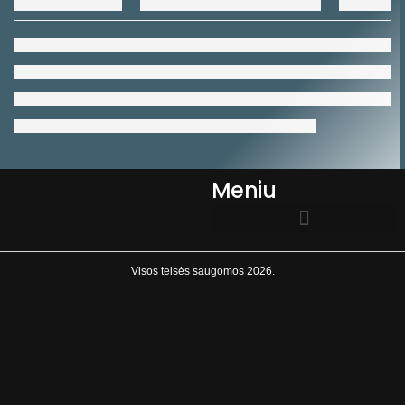
Meniu
EL.PARDUOTUVĖS TAISYKLĖS
Visos teisės saugomos 2026.