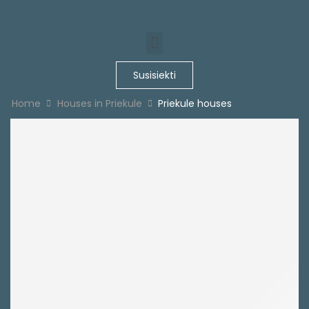
Susisiekti
Home
Houses in Priekule
Priekule houses