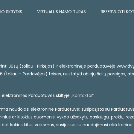
IO SKRYDIS
VIRTUALUS NAMO TURAS
REZERVUOTI KO
žtikrinti Jūsų (toliau– Pirkėjas) ir elektroninėje parduotuvėje ww
toliau – Pardavėjas) teises, nustatyti abiejų šalių pareigas, a
 elektroninės Parduotuvės skiltyje „
Kontaktai
“.
r forma naudojasi elektronine Parduotuve: susipažįsta su Parduotu
ius ar kitokius duomenis, vykdo užsakytų paslaugų, prekių, reze
bet kokius kitus veiksmus, susijusius su naudojimusi elektronine 