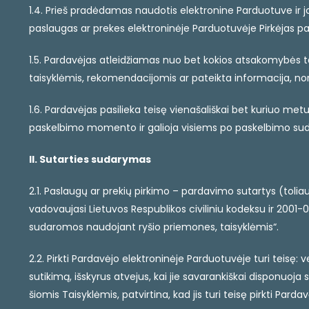
1.4. Prieš pradėdamas naudotis elektronine Parduotuve ir joj
paslaugas ar prekes elektroninėje Parduotuvėje Pirkėjas patv
1.5. Pardavėjas atleidžiamas nuo bet kokios atsakomybės ta
taisyklėmis, rekomendacijomis ar pateikta informacija, no
1.6. Pardavėjas pasilieka teisę vienašališkai bet kuriuo me
paskelbimo momento ir galioja visiems po paskelbimo s
II. Sutarties sudarymas
2.1. Paslaugų ar prekių pirkimo – pardavimo sutartys (toli
vadovaujasi Lietuvos Respublikos civiliniu kodeksu ir 2001-
sudaromos naudojant ryšio priemones, taisyklėmis“.
2.2. Pirkti Pardavėjo elektroninėje Parduotuvėje turi teisę
sutikimą, išskyrus atvejus, kai jie savarankiškai disponuoja
šiomis Taisyklėmis, patvirtina, kad jis turi teisę pirkti Pard