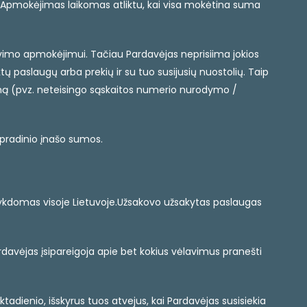
 Apmokėjimas laikomas atliktu, kai visa mokėtina suma
ortavimo apmokėjimui. Tačiau Pardavėjas neprisiima jokios
paslaugų arba prekių ir su tuo susijusių nuostolių. Taip
imą (pvz. neteisingo sąskaitos numerio nurodymo /
 pradinio įnašo sumos.
 vykdomas visoje Lietuvoje.Užsakovo užsakytas paslaugas
rdavėjas įsipareigoja apie bet kokius vėlavimus pranešti
adienio, išskyrus tuos atvejus, kai Pardavėjas susisiekia