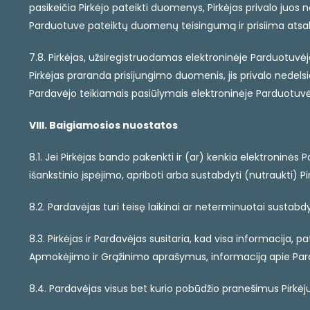
pasikeičia Pirkėjo pateikti duomenys, Pirkėjas privalo juos
Parduotuve pateiktų duomenų teisingumą ir prisiima atsak
7.8. Pirkėjas, užsiregistruodamas elektroninėje Parduotuvė
Pirkėjas praranda prisijungimo duomenis, jis privalo nede
Pardavėjo teikiamais pasiūlymais elektroninėje Parduotuvėj
VIII. Baigiamosios nuostatos
8.1. Jei Pirkėjas bando pakenkti ir (ar) kenkia elektroninės
išankstinio įspėjimo, apriboti arba sustabdyti (nutraukti)
8.2. Pardavėjas turi teisę laikinai ar neterminuotai sustabd
8.3. Pirkėjas ir Pardavėjas susitaria, kad visa informacija,
Apmokėjimo ir Grąžinimo aprašymus, informaciją apie Pardavė
8.4. Pardavėjas visus bet kurio pobūdžio pranešimus Pirkėj