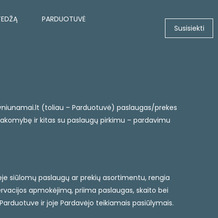
TEDŽĄ
PARDUOTUVĖ
Susisiekti
w.dvyniunamai.lt (toliau – Parduotuvė) paslaugas/prekes
tsakomybę ir kitas su paslaugų pirkimu – pardavimu
vėje siūlomų paslaugų ar prekių asortimentu, rengia
rvacijos apmokėjimą, priima paslaugas, skaito bei
Parduotuve ir joje Pardavėjo teikiamais pasiūlymais.