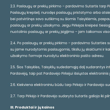
2.3. Paslaugų ar prekių pirkimo – pardavimo Sutartis tarp P
Paslaugų krepšelį. nurodęs paslaugų pristatymo arba atsi
bei patvirtinęs savo sutikimą su šiomis Taisyklėmis, paspaud
paslaugų ar prekių užsakymo. Jeigu Pirkėjas kreipėsi tiesi
nuotolinio paslaugų ar prekių įsigijimo – jam taikomos viso
2.4. Po paslaugų ar prekių pirkimo – pardavimo Sutarties 
su jame nurodytomis paslaugomis, tiksliu jų skaičiumi ir k
užsakymo formoje nurodytu elektroninio pašto adresu.
2.5. Šios Taisyklės, Taisyklių sudedamąją dalį sudarantys 
Pardavėją, taip pat Pardavėjo Pirkėjui išsiųstas elektronin
2.6. Kiekviena elektroniniu būdu tarp Pirkėjo ir Pardavėj
2.7. Tarp Pirkėjo ir Pardavėjo sudaryta Sutartis galioja iki 
III. Produktai ir jų kainos