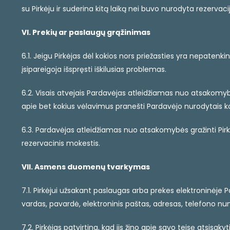
su Pirkėju ir suderina kitą laiką nei buvo nurodyta rezervac
VI. Prekių ar paslaugų grąžinimas
6.1. Jeigu Pirkėjas dėl kokios nors priežasties yra nepaten
įsipareigoja išspręsti iškilusias problemas.
6.2. Visais atvejais Pardavėjas atleidžiamas nuo atsakomybės 
apie bet kokius vėlavimus pranešti Pardavėjo nurodytais k
6.3. Pardavėjas atleidžiamas nuo atsakomybės gražinti Pirkė
rezervacinis mokestis.
VII. Asmens duomenų tvarkymas
7.1. Pirkėjui užsakant paslaugas arba prekes elektroninėj
vardas, pavardė, elektroninis paštas, adresas, telefono nu
7.2. Pirkėjas patvirtina, kad jis žino apie savo teisę atsi