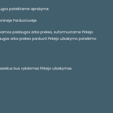
laugos pateiktame aprašyme.
roninėje Parduotuvėje.
tinkamos paslaugos arba prekės, suformuotame Pirkėjo
augas arba prekes parduoti Pirkėjo užsakymo pateikimo
ą pasiekus bus vykdomas Pirkėjo užsakymas.