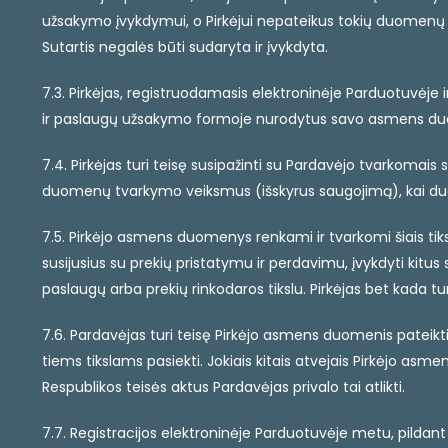
užsakymo įvykdymui, o Pirkėjui nepateikus tokių duomenų ir 
Sutartis negalės būti sudaryta ir įvykdyta.
7.3. Pirkėjas, registruodamasis elektroninėje Parduotuvėje 
ir paslaugų užsakymo formoje nurodytus savo asmens duomen
7.4. Pirkėjas turi teisę susipažinti su Pardavėjo tvarkomai
duomenų tvarkymo veiksmus (išskyrus saugojimą), kai duo
7.5. Pirkėjo asmens duomenys renkami ir tvarkomi šiais tiks
susijusius su prekių pristatymu ir perdavimu, įvykdyti kitu
paslaugų arba prekių rinkodaros tikslu. Pirkėjas bet kada t
7.6. Pardavėjas turi teisę Pirkėjo asmens duomenis pateikti s
tiems tikslams pasiekti. Jokiais kitais atvejais Pirkėjo as
Respublikos teisės aktus Pardavėjas privalo tai atlikti.
7.7. Registracijos elektroninėje Parduotuvėje metu, pildant