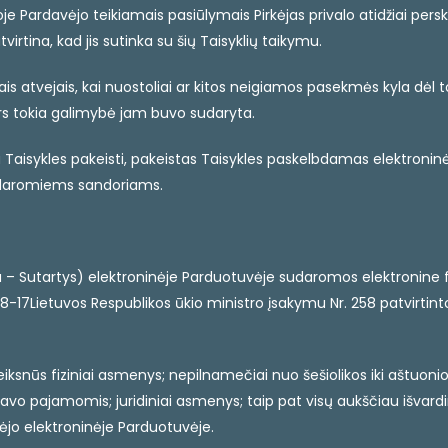
e Pardavėjo teikiamais pasiūlymais Pirkėjas privalo atidžiai perska
irtina, kad jis sutinka su šių Taisyklių taikymu.
is atvejais, kai nuostoliai ar kitos neigiamos pasekmės kyla dėl 
rs tokia galimybė jam buvo sudaryta.
tu Taisykles pakeisti, pakeistas Taisykles paskelbdamas elektroninė
udaromiems sandoriams.
au – Sutartys) elektroninėje Parduotuvėje sudaromos elektronine f
08-17Lietuvos Respublikos ūkio ministro įsakymu Nr. 258 patvirtin
: veiksnūs fiziniai asmenys; nepilnamečiai nuo šešiolikos iki aštuo
 savo pajamomis; juridiniai asmenys; taip pat visų aukščiau išvard
avėjo elektroninėje Parduotuvėje.