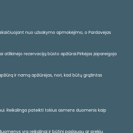
ienų skaičiuojant nuo užsakymo apmokėjimo, o Pardavėjas
 atlikinėjo rezervaciją būsto apžiūrai.Pirkėjas įsipareigoja
pžiūrą ir namą apžiūrėjas, nori, kad būtų grąžintas
ui. Reikalinga pateikti tokius asmens duomenis kaip
duomenys yra reikalingi ir būtini paslaugų ar prekių