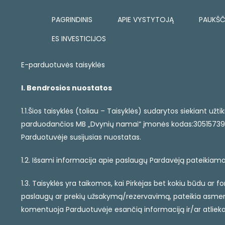
PAGRINDINIS
APIE VYSTYTOJĄ
PAUKŠČ
ES INVESTICIJOS
E-parduotuvės taisyklės
I. Bendrosios nuostatos
1.1.Šios taisyklės (toliau – Taisyklės) sudarytos siekiant u
parduodančios MB „Dvynių namai“ įmonės kodas:305157396 (
Parduotuvėje susijusias nuostatas.
1.2. Išsami informacija apie paslaugų Pardavėją pateikiama
1.3. Taisyklės yra taikomos, kai Pirkėjas bet kokiu būdu a
paslaugų ar prekių užsakymą/rezervavimą, pateikia asmenin
komentuoja Parduotuvėje esančią informaciją ir/ar atlieka 