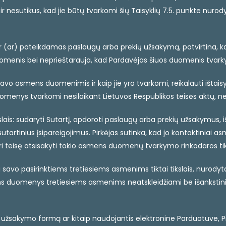
nesutikus, kad jie būtų tvarkomi šių Taisyklių 7.5. punkte nurody
ir (ar) pateikdamas paslaugų arba prekių užsakymą, patvirtina, kad 
is bei neprieštarauja, kad Pardavėjas šiuos duomenis tvarkytų š
s savo asmens duomenimis ir kaip jie yra tvarkomi, reikalauti išta
menys tvarkomi nesilaikant Lietuvos Respublikos teisės aktų, n
lais: sudaryti Sutartį, apdoroti paslaugų arba prekių užsakymus, i
s sutartinius įsipareigojimus. Pirkėjas sutinka, kad jo kontaktin
uri teisę atsisakyti tokio asmens duomenų tvarkymo rinkodaros tik
avo pasirinktiems tretiesiems asmenims tiktai tikslais, nurodytais 
mens duomenys tretiesiems asmenims neatskleidžiami be išankstinio 
 užsakymo formą ar kitaip naudojantis elektronine Parduotuve, Pir