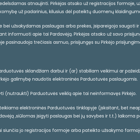
 nedelsdamas atnaujinti. Pirkėjas atsako už registracijos formoje,
omybę už padarinius, kilusius dėl pateiktų duomenų klaidingumo
je bei užsakydamas paslaugas arba prekes, įsipareigoja saugoti i
lsiant informuoti apie tai Pardavėją. Pirkėjas atsako už savo pr
e pasinaudoja trečiasis asmuo, prisijungęs su Pirkėjo prisijungim
 Parduotuvės sklandžiam darbui ir (ar) stabiliam veikimui ar pažeid
 Pirkėjo galimybę naudotis elektroninės Parduotuvės paslaugomis.
yti (nutraukti) Parduotuvės veiklą apie tai neinformavęs Pirkėjo.
 pateikiama elektroninės Parduotuvės tinklapyje (įskaitant, bet nea
ją ,siūlomas įsigyti paslaugas bei jų savybes ir t.t.) laikoma pat
ui siunčia jo registracijos formoje arba pateikto užsakymo formo