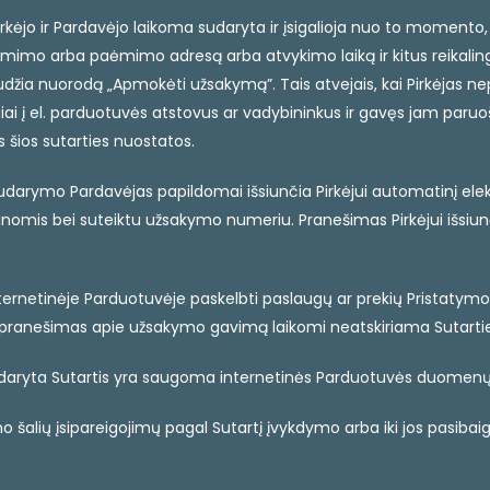
irkėjo ir Pardavėjo laikoma sudaryta ir įsigalioja nuo to momento
ėmimo arba paėmimo adresą arba atvykimo laiką ir kitus reikali
žia nuorodą „Apmokėti užsakymą”. Tais atvejais, kai Pirkėjas neprit
ogiai į el. parduotuvės atstovus ar vadybininkus ir gavęs jam paru
s šios sutarties nuostatos.
sudarymo Pardavėjas papildomai išsiunčia Pirkėjui automatinį el
ainomis bei suteiktu užsakymo numeriu. Pranešimas Pirkėjui išsiun
internetinėje Parduotuvėje paskelbti paslaugų ar prekių Pristaty
is pranešimas apie užsakymo gavimą laikomi neatskiriama Sutarties
o sudaryta Sutartis yra saugoma internetinės Parduotuvės duomenų
pilno šalių įsipareigojimų pagal Sutartį įvykdymo arba iki jos pasib