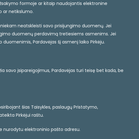
 užsakymo formoje ar kitaip naudojantis elektronine
 ar netikslumo.
r niekam neatskleisti savo prisijungimo duomenų. Jei
isijungimo duomenų perdavimą tretiesiems asmenims. Jei
o duomenimis, Pardavėjas šį asmenį laiko Pirkėju.
žia savo įsipareigojimus, Pardavėjas turi teisę bet kada, be
psiribojant šias Taisykles, paslaugų Pristatymo,
eikta Pirkėjui raštu.
je nurodytu elektroninio pašto adresu.