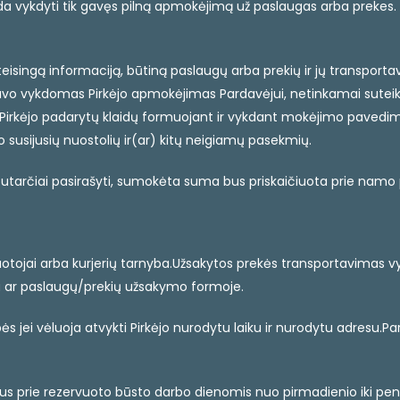
da vykdyti tik gavęs pilną apmokėjimą už paslaugas arba prekes.
 ir teisingą informaciją, būtiną paslaugų arba prekių ir jų transp
 vykdomas Pirkėjo apmokėjimas Pardavėjui, netinkamai suteiktų 
ėl Pirkėjo padarytų klaidų formuojant ir vykdant mokėjimo paved
o susijusių nuostolių ir(ar) kitų neigiamų pasekmių.
i sutarčiai pasirašyti, sumokėta suma bus priskaičiuota prie namo
rbuotojai arba kurjerių tarnyba.Užsakytos prekės transportavimas
tu ar paslaugų/prekių užsakymo formoje.
s jei vėluoja atvykti Pirkėjo nurodytu laiku ir nurodytu adresu.Pa
us prie rezervuoto būsto darbo dienomis nuo pirmadienio iki penkt