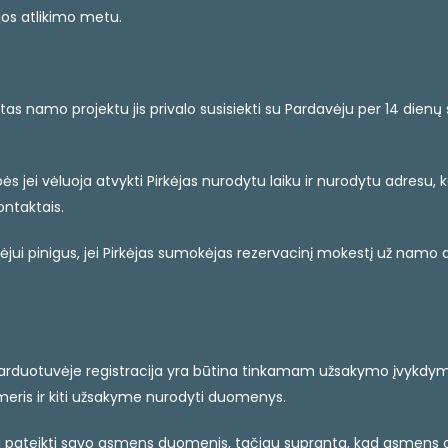
ijos atlikimo metu.
kintas namo projektu jis privalo susisiekti su Pardavėju per 14 d
jei vėluoja atvykti Pirkėjas nurodytu laiku ir nurodytu adresu, kai
ontaktais.
jui pinigus, jei Pirkėjas sumokėjas rezervacinį mokestį už namo a
e Parduotuvėje registracija yra būtina tinkamam užsakymo įvykdym
meris ir kiti užsakyme nurodyti duomenys.
sakyti pateikti savo asmens duomenis, tačiau supranta, kad asmens 