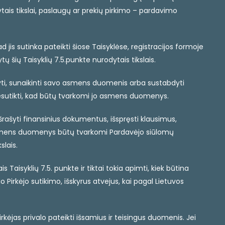
tais tikslai, paslaugų ar prekių pirkimo – pardavimo
jis sutinka pateikti šiose Taisyklėse, registracijos formoje
ių Taisyklių 7.5.punkte nurodytais tikslais.
isyti, sunaikinti savo asmens duomenis arba sustabdyti
esutikti, kad būtų tvarkomi jo asmens duomenys.
šrašyti finansinius dokumentus, išspręsti klausimus,
iai asmens duomenys būtų tvarkomi Pardavėjo siūlomų
slais.
Taisyklių 7.5. punkte ir tiktai tokia apimti, kiek būtina
Pirkėjo sutikimo, išskyrus atvejus, kai pagal Lietuvos
kėjas privalo pateikti išsamius ir teisingus duomenis. Jei