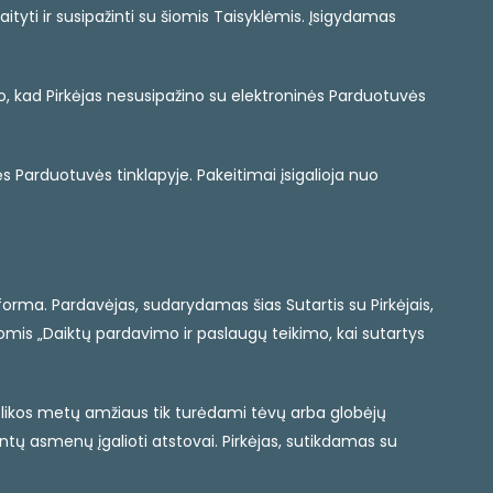
ityti ir susipažinti su šiomis Taisyklėmis. Įsigydamas
to, kad Pirkėjas nesusipažino su elektroninės Parduotuvės
s Parduotuvės tinklapyje. Pakeitimai įsigalioja nuo
orma. Pardavėjas, sudarydamas šias Sutartis su Pirkėjais,
tomis „Daiktų pardavimo ir paslaugų teikimo, kai sutartys
niolikos metų amžiaus tik turėdami tėvų arba globėjų
intų asmenų įgalioti atstovai. Pirkėjas, sutikdamas su