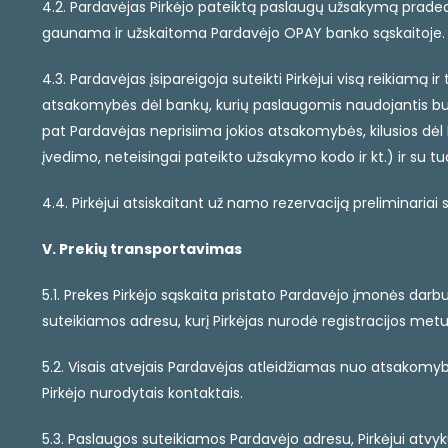
4.2. Pardavėjas Pirkėjo pateiktą paslaugų užsakymą prade
gaunama ir užskaitoma Pardavėjo OPAY banko sąskaitoje.
4.3. Pardavėjas įsipareigoja suteikti Pirkėjui visą reikiamą
atsakomybės dėl bankų, kurių paslaugomis naudojantis buvo
pat Pardavėjas neprisiima jokios atsakomybės, kilusios d
įvedimo, neteisingai pateikto užsakymo kodo ir kt.) ir su tu
4.4. Pirkėjui atsiskaitant už namo rezervaciją preliminaria
V. Prekių transportavimas
5.1. Prekes Pirkėjo sąskaita pristato Pardavėjo įmonės da
suteikiamos adresu, kurį Pirkėjas nurodė registracijos me
5.2. Visais atvejais Pardavėjas atleidžiamas nuo atsakomybė
Pirkėjo nurodytais kontaktais.
5.3. Paslaugos suteikiamos Pardavėjo adresu, Pirkėjui atvyk