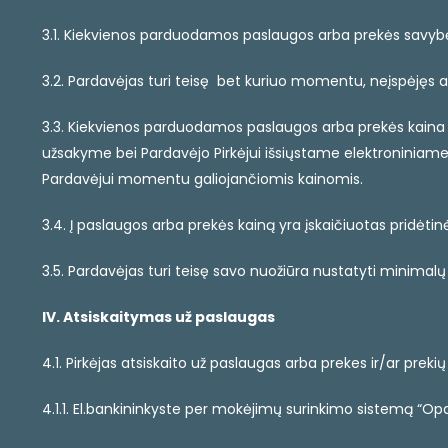
3.1. Kiekvienos parduodamos paslaugos arba prekės savy
3.2. Pardavėjas turi teisę bet kuriuo momentu, neįspėjęs ap
3.3. Kiekvienos parduodamos paslaugos arba prekės kaina 
užsakyme bei Pardavėjo Pirkėjui išsiųstame elektroniniam
Pardavėjui momentu galiojančiomis kainomis.
3.4. Į paslaugos arba prekės kainą yra įskaičiuotas pridėti
3.5. Pardavėjas turi teisę savo nuožiūra nustatyti minimal
IV. Atsiskaitymas už paslaugas
4.1. Pirkėjas atsiskaito už paslaugas arba prekes ir/ar prek
4.1.1. El.bankininkyste per mokėjimų surinkimo sistemą “Opa