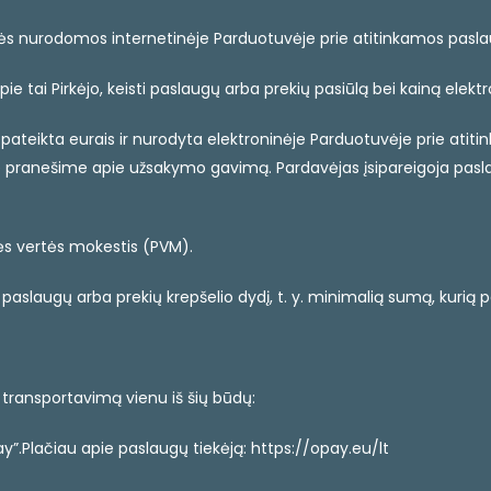
bės nurodomos internetinėje Parduotuvėje prie atitinkamos pas
ie tai Pirkėjo, keisti paslaugų arba prekių pasiūlą bei kainą elekt
pateikta eurais ir nurodyta elektroninėje Parduotuvėje prie ati
e pranešime apie užsakymo gavimą. Pardavėjas įsipareigoja pasl
nės vertės mokestis (PVM).
ų paslaugų arba prekių krepšelio dydį, t. y. minimalią sumą, kuri
ių transportavimą vienu iš šių būdų:
y”.Plačiau apie paslaugų tiekėją: https://opay.eu/lt